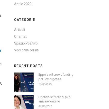
Aprile 2020
i
CATEGORIE
Articoli
Orientati
Spazio Positivo
A
Voci dalla corsia
n
RECENT POSTS
Eppela e il crowdfunding
per l’emergenza
a,
10/06/2020
Unendo le forze si può
arrivare lontano
01/06/2020