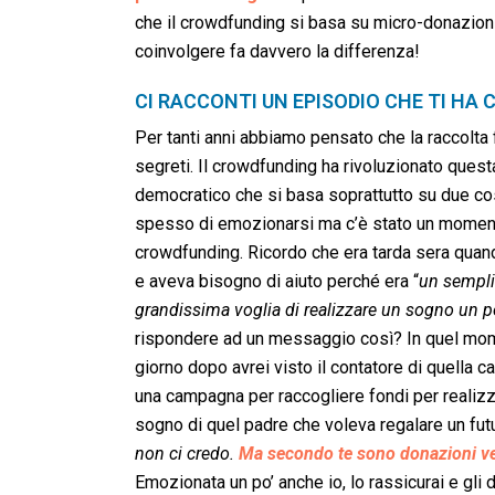
che il crowdfunding si basa su micro-donazioni
coinvolgere fa davvero la differenza!
CI RACCONTI UN EPISODIO CHE TI HA
Per tanti anni abbiamo pensato che la raccolta
segreti. Il crowdfunding ha rivoluzionato que
democratico che si basa soprattutto su due c
spesso di emozionarsi ma c’è stato un momento 
crowdfunding. Ricordo che era tarda sera quan
e aveva bisogno di aiuto perché era “
un semplic
grandissima voglia di realizzare un sogno un 
rispondere ad un messaggio così? In quel mom
giorno dopo avrei visto il contatore di quella 
una campagna per raccogliere fondi per realizzar
sogno di quel padre che voleva regalare un futuro 
non ci credo.
Ma secondo te sono donazioni v
Emozionata un po’ anche io, lo rassicurai e gli 