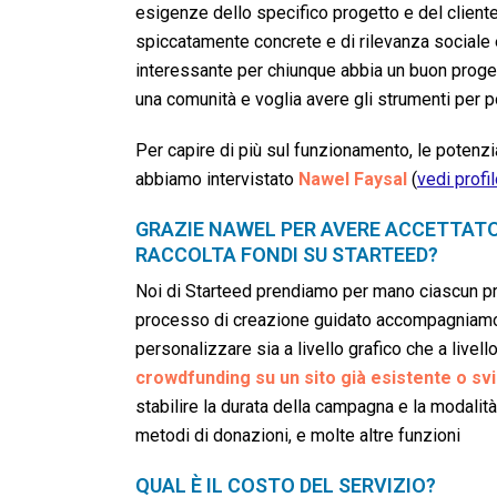
esigenze dello specifico progetto e del cliente
spiccatamente concrete e di rilevanza sociale 
interessante per chiunque abbia un buon proget
una comunità e voglia avere gli strumenti per por
Per capire di più sul funzionamento, le potenzial
abbiamo intervistato
Nawel Faysal
(
vedi profi
GRAZIE NAWEL PER AVERE ACCETTATO 
RACCOLTA FONDI SU STARTEED?
Noi di Starteed prendiamo per mano ciascun pr
processo di creazione guidato accompagniamo 
personalizzare sia a livello grafico che a livell
crowdfunding su un sito già esistente o s
stabilire la durata della campagna e la modalità d
metodi di donazioni, e molte altre funzioni
QUAL È IL COSTO DEL SERVIZIO?