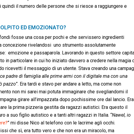
 quindi il numero delle persone che si riesce a raggiungere e
 COLPITO ED EMOZIONATO?
 fondi fosse una cosa per pochi e che servissero ingredienti
sta concezione rivelandosi uno strumento assolutamente
ose: emozione e passaparola. Lavorando in questo settore capit
in particolare in cui ho iniziato davvero a credere nella magia 
do ricevetti il messaggio di un utente. Stava creando una campa
e padre di famiglia alle prime armi con il digitale ma con una
pò pazzo
”. Era tardi e stavo per andare a letto, ma come non
ento non mi sarei mai potuta immaginare che svegliandomi il
campagna girare all’impazzata dopo pochissime ore dal lancio. Era
e la prima pizzeria gestita da ragazzi autistici. Era questo il
a suo figlio autistico e a tanti altri ragazzi in Italia. “
Nawel, io
ere?
” mi disse Nico al telefono con le lacrime agli occhi.
dissi che sì, era tutto vero e che non era un miracolo, ma