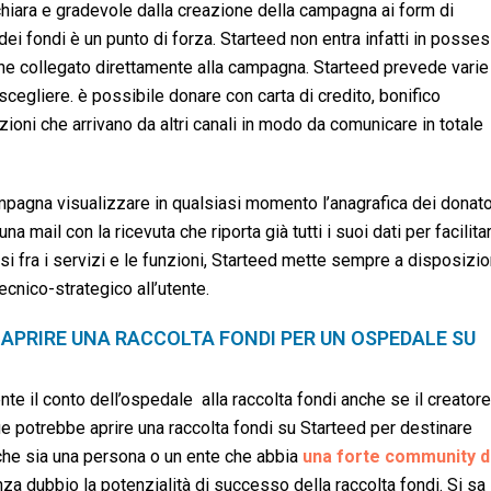
chiara e gradevole dalla creazione della campagna ai form di
i fondi è un punto di forza. Starteed non entra infatti in posse
iene collegato direttamente alla campagna. Starteed prevede varie
scegliere. è possibile donare con carta di credito, bonifico
oni che arrivano da altri canali in modo da comunicare in totale
mpagna visualizzare in qualsiasi momento l’anagrafica dei donato
na mail con la ricevuta che riporta già tutti i suoi dati per facilita
si fra i servizi e le funzioni, Starteed mette sempre a disposizi
cnico-strategico all’utente.
 APRIRE UNA RACCOLTA FONDI PER UN OSPEDALE SU
te il conto dell’ospedale alla raccolta fondi anche se il creatore
 potrebbe aprire una raccolta fondi su Starteed per destinare
 che sia una persona o un ente che abbia
una forte community d
a dubbio la potenzialità di successo della raccolta fondi. Si sa