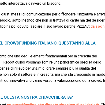
etto intercettava davvero un bisogno.
iusti mezzi di comunicazione per diffondere l’iniziativa e arriv
saggio, sottolineando che non si trattava di carità ma del desider
. Nico ha poi dovuto lasciare il suo lavoro perché PizzAut
da sogn
DEL CROWDFUNDING ITALIANO, QUEST’ANNO ALLA
onto che uno degli elementi fondamentali per la crescita del
 il Report quindi vogliamo fornire una panoramica precisa dello
denze di rilievo per una migliorare sempre più la qualità del
e non solo il settore è in crescita, ma che sta crescendo in mod
ti ed innovativi che vanno verso la valorizzazione della crowd, l
RE QUESTA NOSTRA CHIACCHIERATA?
o ad
un crowdfunding che diventa sinonimo di solidarietà
. C