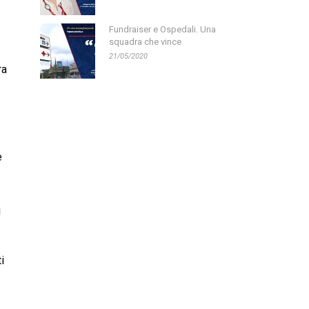
Fundraiser e Ospedali. Una
squadra che vince
21/05/2020
ra
è
i
i