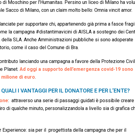
o di Moschino per l’Humanitas. Persino un liceo di Milano ha vol
 Sacco di Milano, con un claim molto bello: Omnia vincit amor.
nciate per supportare chi, appartenendo già prima a fasce fragil
come la campagna #distantimavicini di AISLA a sostegno dei Cent
ura della SLA. Anche Amministrazioni pubbliche si sono adoperate
ritorio, come il caso del Comune di Bra.
ntributo lanciando una campagna a favore della Protezione Civil
he Planet.
Ad oggi a supporto dell’emergenza covid-19 sono
 milione di euro
.
 QUALI I VANTAGGI PER IL DONATORE E PER L’ENTE?
ione
: attraverso una serie di passaggi guidati è possibile creare 
ro di qualche minuto, personalizzandola a livello sia di grafica c
r Experience: sia per il progettista della campagna che per il