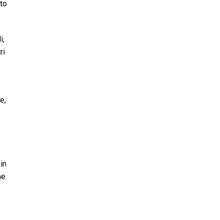
uto
i,
ri
e,
in
he