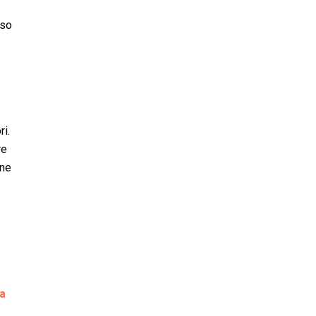
sso
ri.
re
one
a