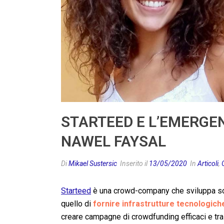
STARTEED E L’EMERGEN
NAWEL FAYSAL
Di
Mikael Sustersic
Inserito il
13/05/2020
In
Articoli
,
Starteed
è una crowd-company che sviluppa solu
quello di
fornire infrastrutture tecnologich
creare campagne di crowdfunding efficaci e tr