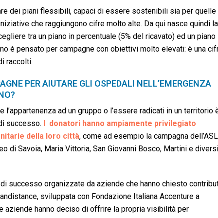
e dei piani flessibili, capaci di essere sostenibili sia per quelle
niziative che raggiungono cifre molto alte. Da qui nasce quindi la
 scegliere tra un piano in percentuale (5% del ricavato) ed un piano
no è pensato per campagne con obiettivi molto elevati: è una cif
 raccolti.
AGNE PER AIUTARE GLI OSPEDALI NELL’EMERGENZA
ONO?
l’appartenenza ad un gruppo o l’essere radicati in un territorio 
 di successo.
I donatori hanno ampiamente privilegiato
tarie della loro città
, come ad esempio la campagna dell’ASL
o di Savoia, Maria Vittoria, San Giovanni Bosco, Martini e divers
di successo organizzate da aziende che hanno chiesto contribut
andistance, sviluppata con Fondazione Italiana Accenture a
ziende hanno deciso di offrire la propria visibilità per