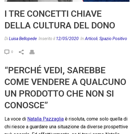
I TRE CONCETTI CHIAVE
DELLA CULTURA DEL DONO
Di
Luisa Bellopede
Inserito il
12/05/2020
In
Articoli
,
Spazio Positivo
0
“PERCHÉ VEDI, SAREBBE
COME VENDERE A QUALCUNO
UN PRODOTTO CHE NON SI
CONOSCE”
La voce di
Natalìa Pazzaglia
è risoluta, come solo quella di
chi riesce a guardare una situazione da diverse prospettive